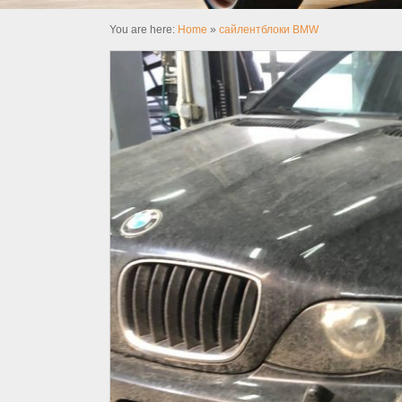
You are here:
Home
»
сайлентблоки BMW