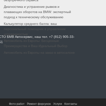
безупречного сервиса
Диагностика и устранение рывков и
плавающих оборотов на BMW: экспертный
подход к техническому обслуживанию
Калькулятор среднего балла: ваш
персональный помощник в управлении
успеваемостью
СТО БМВ Автосервис, наш тел. +7 (812) 905-33-
Автомобиль из Европы: Бесценные
51
Преимущества и Ваш Идеальный Выбор
Автомобиль из Европы на заказ в автосалоне
Фото работ
Ремонт форсунок
Услуги
Контакты