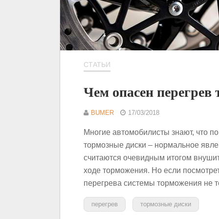
СТАТЬИ
Чем опасен перегрев
BUMER
17/03/2018
Многие автомобилисты знают, что п
тормозные диски – нормальное явл
считаются очевидным итогом внуши
ходе торможения. Но если посмотрет
перегрева системы торможения не т
перегрев
тормозные диски