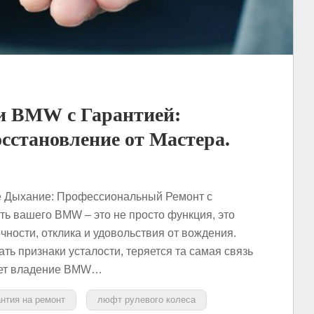
и BMW с Гарантией:
сстановление от Мастера.
е Дыхание: Профессиональный Ремонт с
ть вашего BMW – это не просто функция, это
чности, отклика и удовольствия от вождения.
ть признаки усталости, теряется та самая связь
лает владение BMW…
антия на ремонт
люфт рулевого колеса