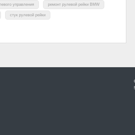
левого управления
ремонт рулевой рейки BMW
стук рулевой рейки