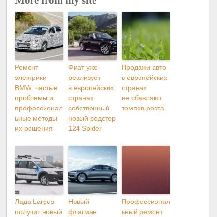
More from my site
Ремонт
Фиат уже
Продажи авто
электрики
реализует
в европейских
BMW: частые
в европейских
странах
проблемы и
странах
не сбавляют
профессионал
собственный
темпов роста
ьные методы
новый родстер
их решения
124 Spider
Лада Largus
Новый
Профессионал
получит новый
флагман
ьный ремонт