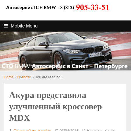
Mobile Menu
Home
»
Новости
» You are reading »
Акура представила
улучшенный кроссовер
MDX
Основной язык сайта
03/04/2016
Новости
No