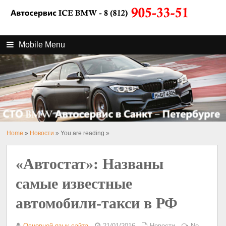
Mobile Menu
Home
»
Новости
» You are reading »
«Автостат»: Названы
самые известные
автомобили-такси в РФ
Основной язык сайта
21/01/2016
Новости
No