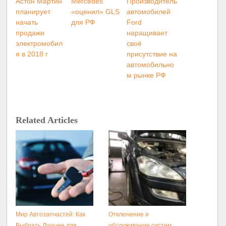
Астон Мартин
Mercedes
Производитель
планирует
«оценил» GLS
автомобилей
начать
для РФ
Ford
продажи
наращивает
электромобил
своё
я в 2018 г
присутствие на
автомобильно
м рынке РФ
Related Articles
Мир Автозапчастей: Как
Отключение и
Выбрать Лучшее для
обслуживание систем