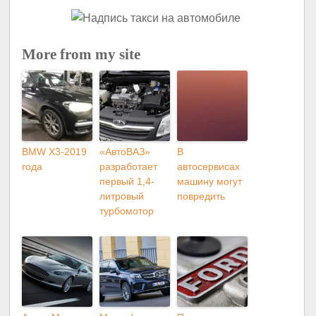
More from my site
BMW X3-2019
«АвтоВАЗ»
В
года
разработает
автосервисах
первый 1,4-
машину могут
литровый
повредить
турбомотор