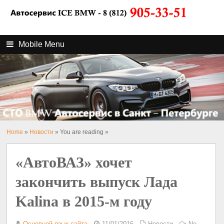
Mobile Menu
Home
»
Новости
» You are reading »
«АвтоВАЗ» хочет
закончить выпуск Лада
Kalina в 2015-м году
Основной язык сайта
11/01/2016
Новости
No