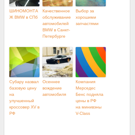
ШИНОМОНТА
Качественное
Выбор за
Ж BMW в СПб
обслуживание
хорошими
автомобилей
запчастями
BMW в Санкт-
Петербурге
Субару назвал
Осеннее
Компания
базовую цену
вождение
Мерседес
на
автомобиля
Бенс подняла
улучшенный
цены в РФ
кроссовер XV в
на минивэны
РФ
V-Class