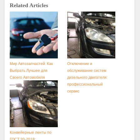
Related Articles
Мир Автозапчастей: Как
Отключение и
Выбрать Лучшее для
обслуживание систем
Своего Автомобиля
дизельного двигателя:
профессиональный
сервис
Конвейерные ленты по
ГОСТ 20-2018: