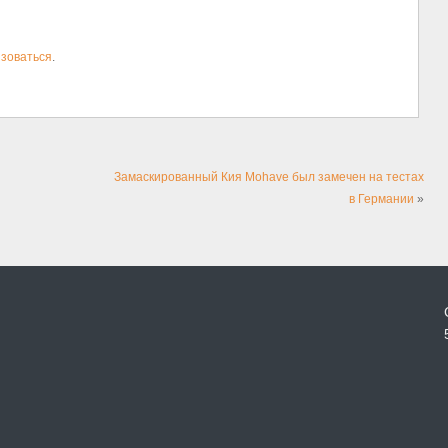
зоваться
.
Замаскированный Кия Mohave был замечен на тестах
в Германии
»