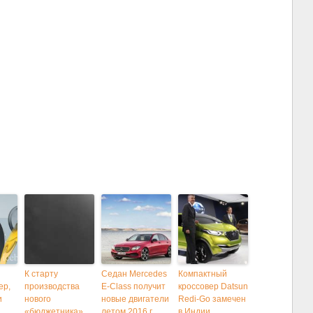
К старту
Седан Mercedes
Компактный
ер,
производства
E-Class получит
кроссовер Datsun
и
нового
новые двигатели
Redi-Go замечен
«бюджетника»
летом 2016 г.
в Индии