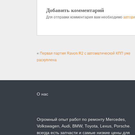
Добавить комментарий
Для отправки комментария вам необходимо
автори
«
Первая партия Ravon R2 с автоматической КПП уже
раскуплена
О нас
Огромный опыт работ по ремонту Mercedes,
Volkswagen, Audi, BMW, Toyota, Lexus, Porsche.
всегда есть запчасти и самые низкие цены для