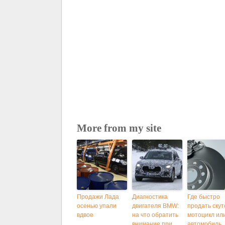
More from my site
Продажи Лада
Диагностика
Где быстро
осенью упали
двигателя BMW:
продать скут
вдвое
на что обратить
мотоцикл ил
внимание при
автомобиль