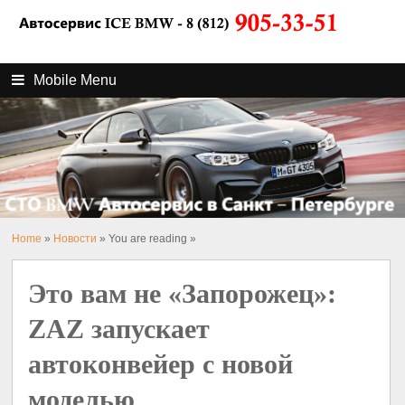
Mobile Menu
Home
»
Новости
» You are reading »
Это вам не «Запорожец»:
ZAZ запускает
автоконвейер с новой
моделью