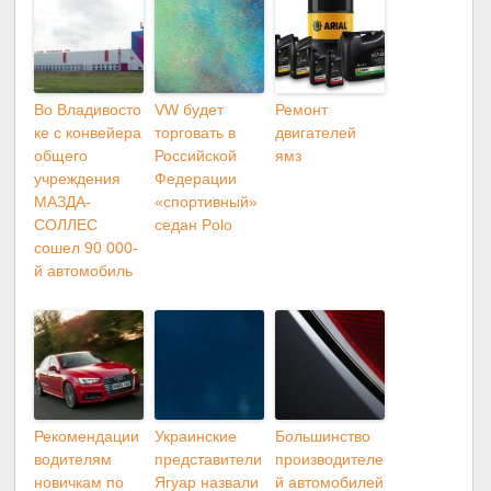
Во Владивосто
VW будет
Ремонт
ке с конвейера
торговать в
двигателей
общего
Российской
ямз
учреждения
Федерации
МАЗДА-
«спортивный»
СОЛЛЕС
седан Polo
сошел 90 000-
й автомобиль
Рекомендации
Украинские
Большинство
водителям
представители
производителе
новичкам по
Ягуар назвали
й автомобилей