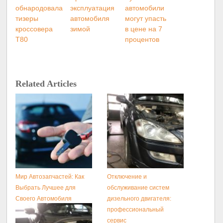
обнародовала
эксплуатация
автомобили
тизеры
автомобиля
могут упасть
кроссовера
зимой
в цене на 7
T80
процентов
Related Articles
Мир Автозапчастей: Как
Отключение и
Выбрать Лучшее для
обслуживание систем
Своего Автомобиля
дизельного двигателя:
профессиональный
сервис