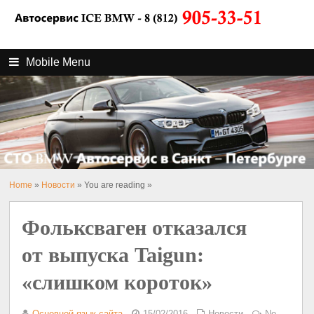
Mobile Menu
Home
»
Новости
» You are reading »
Фольксваген отказался
от выпуска Taigun:
«слишком короток»
Основной язык сайта
15/02/2016
Новости
No