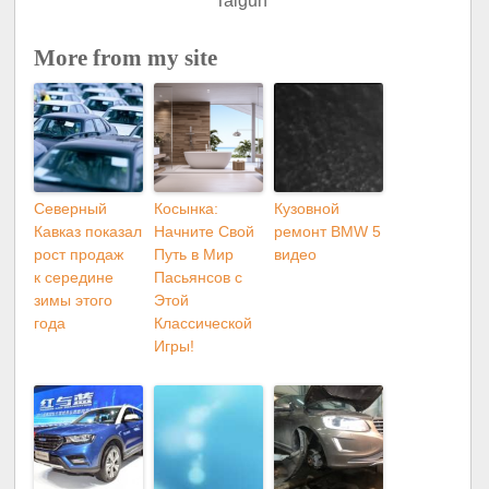
More from my site
Северный
Косынка:
Кузовной
Кавказ показал
Начните Свой
ремонт BMW 5
рост продаж
Путь в Мир
видео
к середине
Пасьянсов с
зимы этого
Этой
года
Классической
Игры!