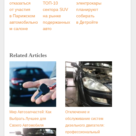
отказаться
ТОП-10
электрокары
от участия
сектора SUV
планируют
в Парижском
на рынке
собирать
автомобильно
подержанных
в Детройте
м салоне
авто
Related Articles
Мир Автозапчастей: Как
Отключение и
Выбрать Лучшее для
обслуживание систем
Своего Автомобиля
дизельного двигателя:
профессиональный