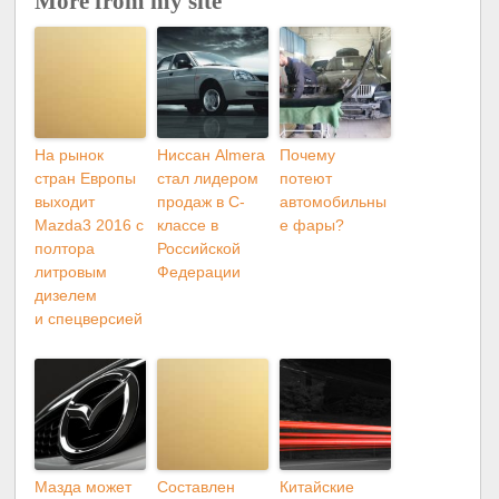
More from my site
На рынок
Ниссан Almera
Почему
стран Европы
стал лидером
потеют
выходит
продаж в C-
автомобильны
Mazda3 2016 с
классе в
е фары?
полтора
Российской
литровым
Федерации
дизелем
и спецверсией
Мазда может
Составлен
Китайские