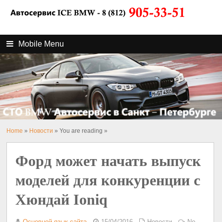
Mobile Menu
Home
»
Новости
» You are reading »
Форд может начать выпуск
моделей для конкуренции с
Хюндай Ioniq
Основной язык сайта
15/04/2016
Новости
No