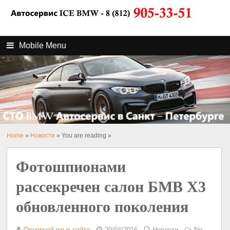
Mobile Menu
Home
»
Новости
» You are reading »
Фотошпионами
рассекречен салон БМВ X3
обновленного поколения
Основной язык сайта
29/04/2016
Новости
No