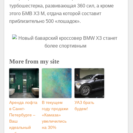
турбошестерка, развивающая 360 сил, а кроме
этого БМВ X3 M, отдача которой составит
приблизительно 500 «лошадок».
More from my site
Аренда лофта
В текущем
УАЗ брать
в Санкт-
году продажи
будем!
Петербурге –
«Камаза»
Ваш
увеличились
идеальный
на 30%