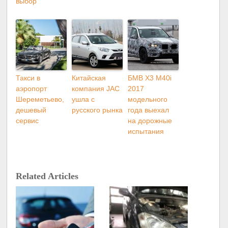
выбор
Такси в
Китайская
БМВ X3 M40i
аэропорт
компания JAC
2017
Шереметьево,
ушла с
модельного
дешевый
русского рынка
года выехал
сервис
на дорожные
испытания
Related Articles