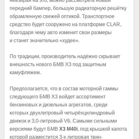
невзирая на это, можно рассмотреть новый
передний бампер, большую радиаторную решётку
обрамленную свежей оптикой. Транспортное
средство будет сооружено на платформе CLAR,
благодаря чему авто изменит свои размеры
и станет значительно «худее».
По традиции, производитель надёжно скрывает
внешность нового БМВ X3 под защитным
камуфляжем.
Предполагается, что в состав моторной гаммы
следующего БМВ X3 войдет ассортимент
бензиновых и дизельных агрегатов, среди
которых двухлитровый четырёхцилиндровый
движок и 3,0-литровый V6. Самыми сильными
версиями будут БМВ
X3 M40i
, под крышкой капота
которой разместится 3-х литровая твин-