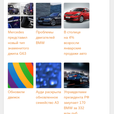
Mercedes
Проблемы
В столице
представил
двигателей
на 4%
новый тип
BMW
возросли
знаменитого
январские
джипа G63
продажи авто
Обновили
Ауди раскрыла
Управделами
движок
обновленное
президента РФ
семейство A3
закупает 170
BMW за 332
млн руб.