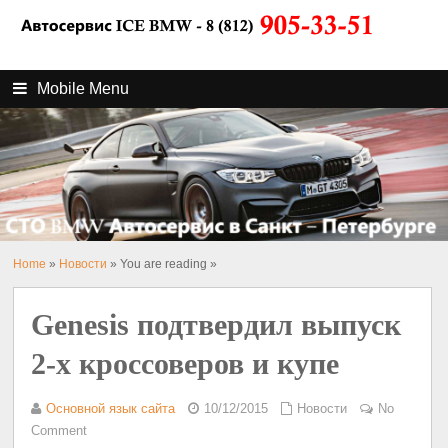
Mobile Menu
Home
»
Новости
» You are reading »
Genesis подтвердил выпуск
2-х кроссоверов и купе
Основной язык сайта
10/12/2015
Новости
No
Comment