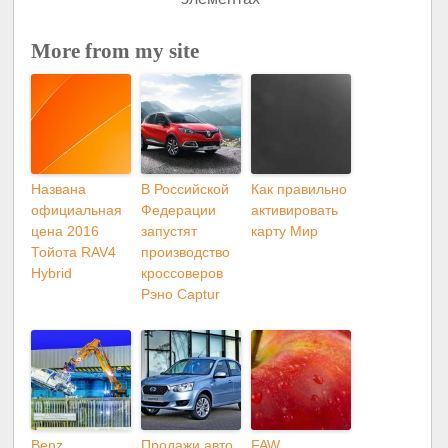
More from my site
Названа
В Российской
Как правильно
официальная
Федерации
активировать
цена 2016
запустят
карту Мир
Тойота RAV4
производство
Hybrid
кроссоверов
Рэно Captur
Benz
Продажи авто
FAW