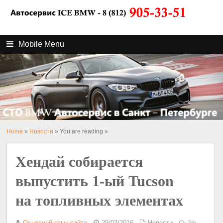
Mobile Menu
Home
»
Новости
» You are reading »
Хендай собирается
выпустить 1-ый Tucson
на топливных элементах
Основной язык сайта
29/03/2016
Новости
No