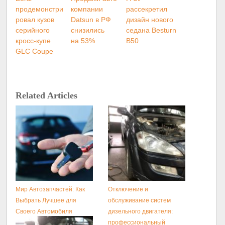
продемонстри
компании
рассекретил
ровал кузов
Datsun в РФ
дизайн нового
серийного
снизились
седана Besturn
кросс-купе
на 53%
B50
GLC Coupe
Related Articles
Мир Автозапчастей: Как
Отключение и
Выбрать Лучшее для
обслуживание систем
Своего Автомобиля
дизельного двигателя:
профессиональный