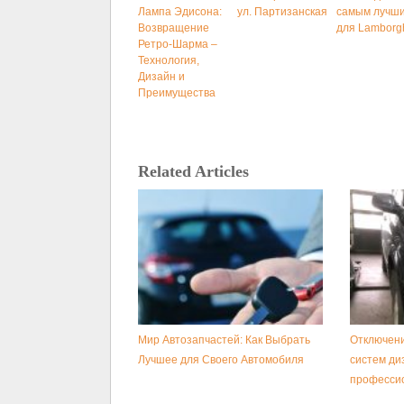
Лампа Эдисона:
ул. Партизанская
самым лучш
Возвращение
для Lamborgh
Ретро-Шарма –
Технология,
Дизайн и
Преимущества
Related Articles
Мир Автозапчастей: Как Выбрать
Отключени
Лучшее для Своего Автомобиля
систем ди
професси