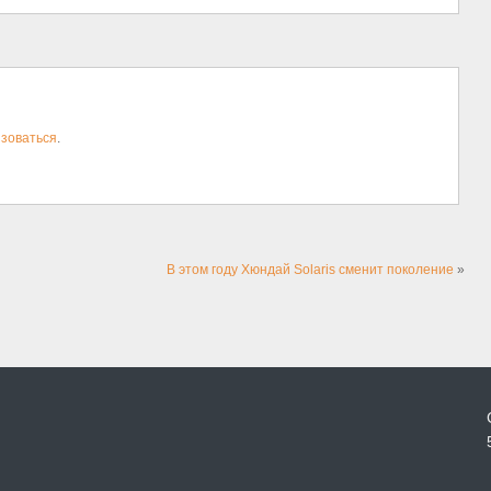
зоваться
.
В этом году Хюндай Solaris сменит поколение
»