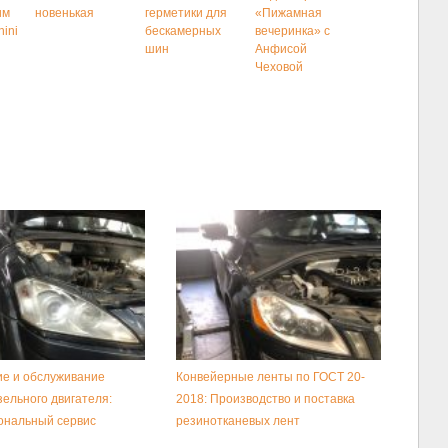
им
новенькая
герметики для
«Пижамная
ini
бескамерных
вечеринка» с
шин
Анфисой
Чеховой
е и обслуживание
Конвейерные ленты по ГОСТ 20-
зельного двигателя:
2018: Производство и поставка
ональный сервис
резинотканевых лент