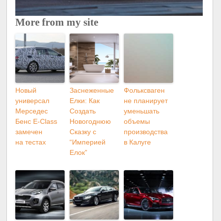
More from my site
Новый
Заснеженные
Фольксваген
универсал
Елки: Как
не планирует
Мерседес
Создать
уменьшать
Бенс E-Class
Новогоднюю
объемы
замечен
Сказку с
производства
на тестах
“Империей
в Калуге
Елок”