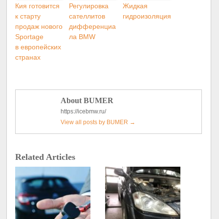
Кия готовится
Регулировка
Жидкая
к старту
сателлитов
гидроизоляция
продаж нового
дифференциа
Sportage
ла BMW
в европейских
странах
About BUMER
https://icebmw.ru/
View all posts by BUMER
→
Related Articles