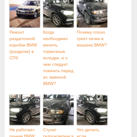
Ремонт
Когда
Почему плохо
раздаточной
необходимо
греет печка в
коробки BMW
менять
машине BMW?
(раздатки) в
тормозные
СПб
колодки, и o
чем следует
помнить перед
их заменой
BMW?
Не работает
Стучат
Что делать,
ручник BMW:
гидрокомпенса
если