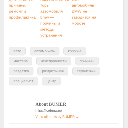
причины,
торы
автомобиль
ремонт и
автомобиля
BMW не
профилактика
bmw —
заводится на
причины и
морозе
методы
устранения
авто
автомобиль
коробка
мастера
неисправности
причины
раздатка
раздаточная
сервисный
специалист
центр
About BUMER
https://icebmw.ru/
View all posts by BUMER
→