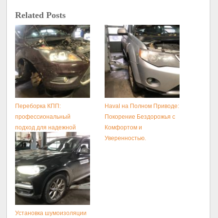
Related Posts
Переборка КПП:
Haval на Полном Приводе:
профессиональный
Покорение Бездорожья с
подход для надежной
Комфортом и
работы вашего
Уверенностью.
автомобиля
Установка шумоизоляции