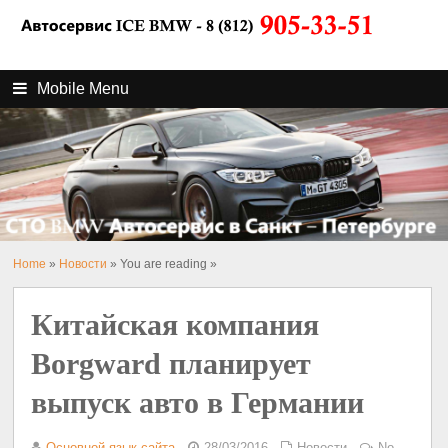
Mobile Menu
Home
»
Новости
» You are reading »
Китайская компания
Borgward планирует
выпуск авто в Германии
Основной язык сайта
28/03/2016
Новости
No