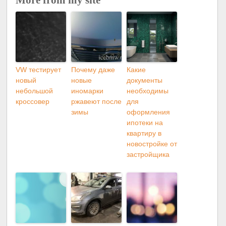
More from my site
VW тестирует
Почему даже
Какие
новый
новые
документы
небольшой
иномарки
необходимы
кроссовер
ржавеют после
для
зимы
оформления
ипотеки на
квартиру в
новостройке от
застройщика