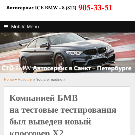
Mobile Menu
Home
»
Новости
» You are reading »
Компанией БМВ
на тестовые тестирования
был выведен новый
кроссовер X2