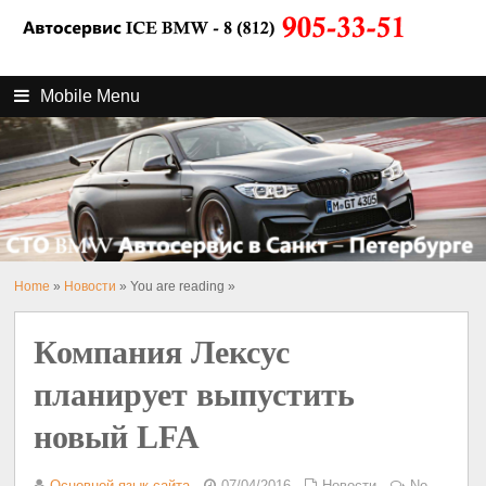
Mobile Menu
Home
»
Новости
» You are reading »
Компания Лексус
планирует выпустить
новый LFA
Основной язык сайта
07/04/2016
Новости
No