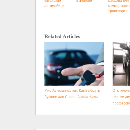
китайские
в Женеве
расхода для
автомобили
коммерческо
транспорта
Related Articles
Мир Автозапчастей: Как Выбрать
Отключени
Лучшее для Своего Автомобиля
систем ди
професси