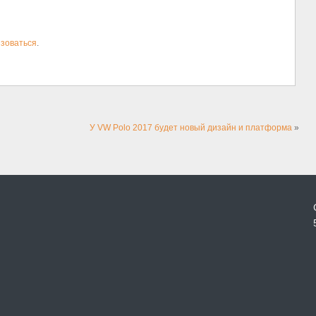
зоваться
.
У VW Polo 2017 будет новый дизайн и платформа
»