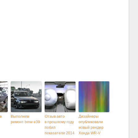
е
Выполним
Отзыв авто
Дизайнеры
ремонт bmw e39
в прошлому году
опубликовали
побил
новый рендер
показатели 2014
Хонда WR-V