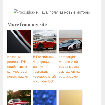
More from my site
Названы
В Российской
Lamborghini
регионы РФ с
Федерации
Veneno 2-ой
наибольшим
начнут
раз за месяц
количеством
торговать
выставлен на
новых машин
«вседорожный
реализацию
» хэтчбек DS4