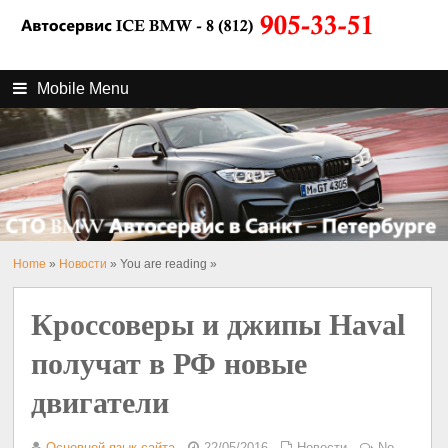
Mobile Menu
Home
»
Новости
» You are reading »
Кроссоверы и джипы Haval
получат в РФ новые
двигатели
Основной язык сайта
22/05/2016
Новости
No