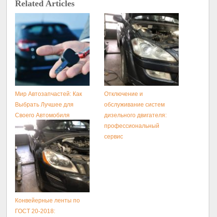
Related Articles
Мир Автозапчастей: Как
Отключение и
Выбрать Лучшее для
обслуживание систем
Своего Автомобиля
дизельного двигателя:
профессиональный
сервис
Конвейерные ленты по
ГОСТ 20-2018: