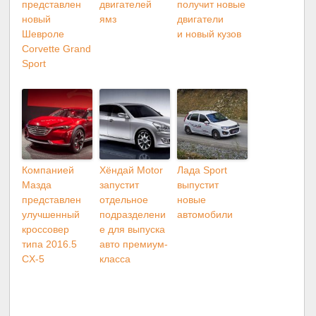
представлен
двигателей
получит новые
новый
ямз
двигатели
Шевроле
и новый кузов
Corvette Grand
Sport
Компанией
Хёндай Motor
Лада Sport
Мазда
запустит
выпустит
представлен
отдельное
новые
улучшенный
подразделени
автомобили
кроссовер
е для выпуска
типа 2016.5
авто премиум-
CX-5
класса