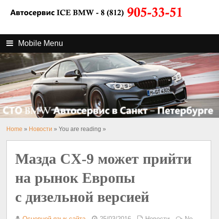
Mobile Menu
Home
»
Новости
» You are reading »
Мазда CX-9 может прийти
на рынок Европы
с дизельной версией
Основной язык сайта
25/03/2016
Новости
No