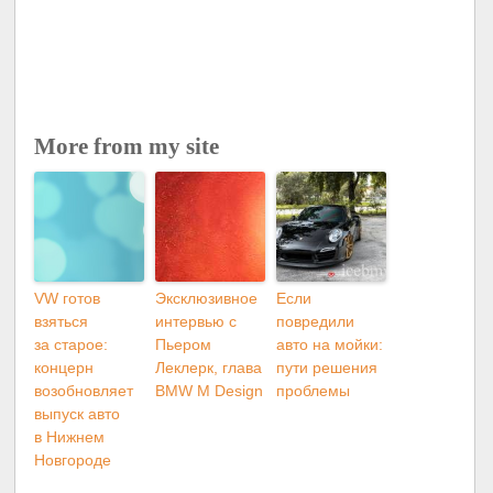
More from my site
VW готов
Эксклюзивное
Если
взяться
интервью с
повредили
за старое:
Пьером
авто на мойки:
концерн
Леклерк, глава
пути решения
возобновляет
BMW M Design
проблемы
выпуск авто
в Нижнем
Новгороде