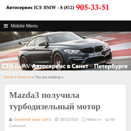
Mobile Menu
Home
»
Новости
» You are reading »
Mazda3 получила
турбодизельный мотор
Основной язык сайта
30/11/2015
Новости
No
Comment