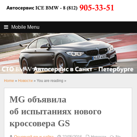
Mobile Menu
Home
»
Новости
» You are reading »
MG объявила
об испытаниях нового
кроссовера GS
Основной язык сайта
22/05/2016
Новости
No