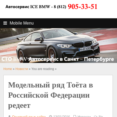
Mobile Menu
Home
»
Новости
» You are reading »
Модельный ряд Тоёта в
Российской Федерации
редеет
Основной язык сайта
13/01/2016
Новости
No