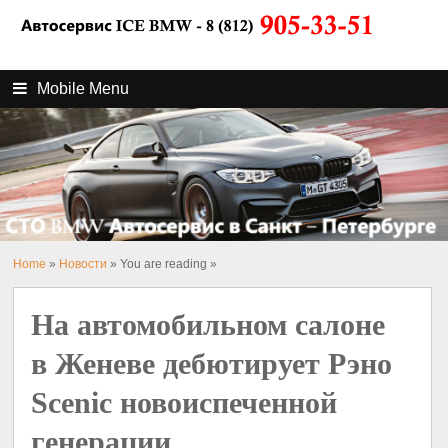
Mobile Menu
Home
»
Новости
» You are reading »
На автомобильном салоне
в Женеве дебютирует Рэно
Scenic новоиспеченной
генерации