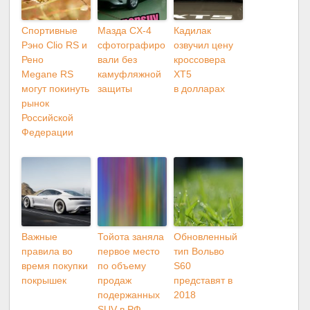
Спортивные
Мазда CX-4
Кадилак
Рэно Clio RS и
сфотографиро
озвучил цену
Рено
вали без
кроссовера
Megane RS
камуфляжной
XT5
могут покинуть
защиты
в долларах
рынок
Российской
Федерации
Важные
Тойота заняла
Обновленный
правила во
первое место
тип Вольво
время покупки
по объему
S60
покрышек
продаж
представят в
подержанных
2018
SUV в РФ