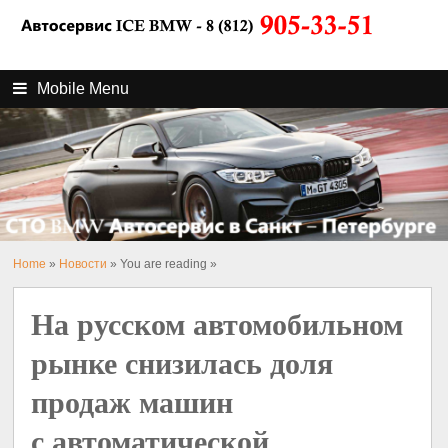
Mobile Menu
Home
»
Новости
» You are reading »
На русском автомобильном
рынке снизилась доля
продаж машин
с автоматической