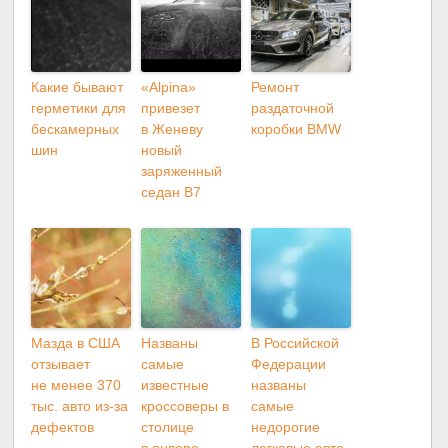
Какие бывают
«Alpina»
Ремонт
герметики для
привезет
раздаточной
бескамерных
в Женеву
коробки BMW
шин
новый
заряженный
седан B7
Мазда в США
Названы
В Российской
отзывает
самые
Федерации
не менее 370
известные
названы
тыс. авто из-за
кроссоверы в
самые
дефектов
столице
недорогие