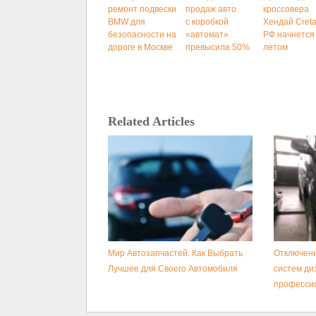
ремонт подвески
продаж авто
кроссовера
BMW для
с коробкой
Хендай Creta
безопасности на
«автомат»
РФ начнется
дороге в Москве
превысила 50%
летом
Related Articles
Мир Автозапчастей: Как Выбрать
Отключени
Лучшее для Своего Автомобиля
систем ди
професси