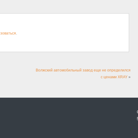
зоваться
.
Волжский автомобильный завод еще не определился
с ценами XRAY
»