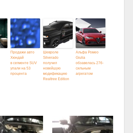
Продажи авто
Шевроле
Альфа Ромео
Хюндай
Silverado
Giulia
в сегменте SUV
получил
обзавелась 276-
упали на 53
новейшую
сильным
процента
модификацию
агрегатом
Realtree Edition