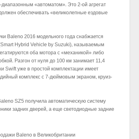
6-диапазонным «автоматом». Это 2-ой агрегат
й должен обеспечивать «великолепные ездовые
ки Baleno 2016 модельного года снабжается
Smart Hybrid Vehicle by Suzuki), называемым
егатируются оба мотора с «механикой» либо
кой. Разгон от нуля до 100 км занимает 11,4
и Swift уже в простой комплектации имеет
медийный комплекс с 7-дюймовым экраном, круиз-
aleno SZ5 получила автоматическую систему
ники задних дверей, а еще светодиодные задние