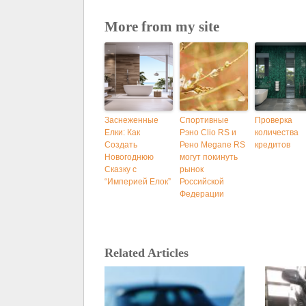
More from my site
Заснеженные
Спортивные
Проверка
Елки: Как
Рэно Clio RS и
количества
Создать
Рено Megane RS
кредитов
Новогоднюю
могут покинуть
Сказку с
рынок
“Империей Елок”
Российской
Федерации
Related Articles