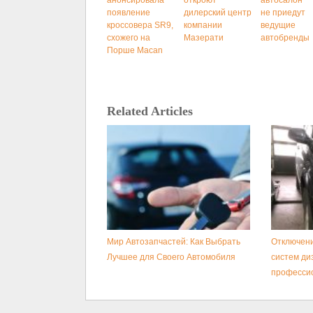
анонсировала
откроют
автосалон
появление
дилерский центр
не приедут
кроссовера SR9,
компании
ведущие
схожего на
Мазерати
автобренды
Порше Macan
Related Articles
Мир Автозапчастей: Как Выбрать
Отключени
Лучшее для Своего Автомобиля
систем ди
професси