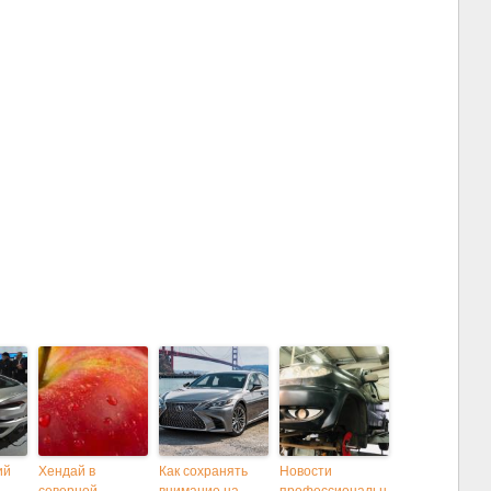
ий
Хендай в
Как сохранять
Новости