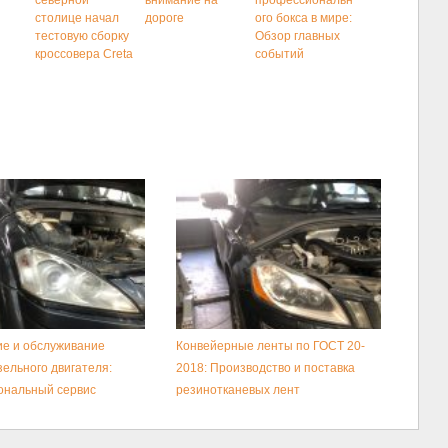
северной
внимание на
профессиональн
столице начал
дороге
ого бокса в мире:
тестовую сборку
Обзор главных
кроссовера Creta
событий
е и обслуживание
Конвейерные ленты по ГОСТ 20-
зельного двигателя:
2018: Производство и поставка
ональный сервис
резинотканевых лент