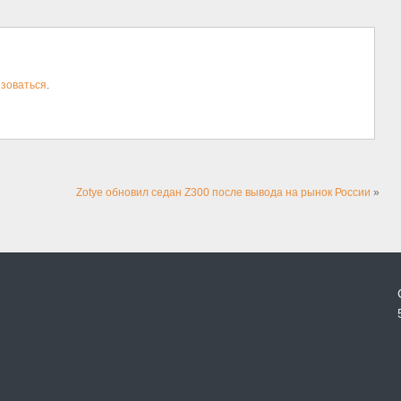
зоваться
.
Zotye обновил седан Z300 после вывода на рынок России
»