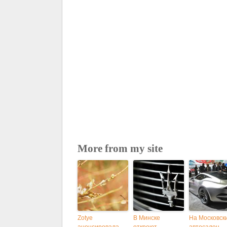
More from my site
Zotye
В Минске
На Московск