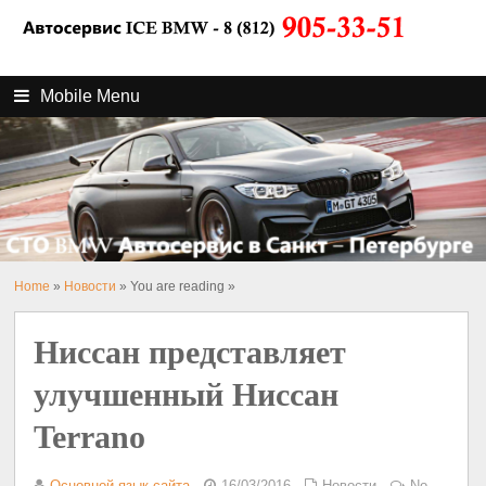
Mobile Menu
Home
»
Новости
» You are reading »
Ниссан представляет
улучшенный Ниссан
Terrano
Основной язык сайта
16/03/2016
Новости
No