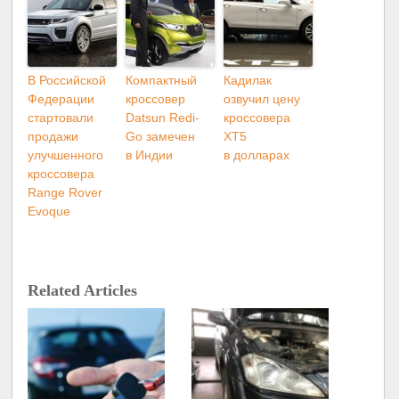
В Российской
Компактный
Кадилак
Федерации
кроссовер
озвучил цену
стартовали
Datsun Redi-
кроссовера
продажи
Go замечен
XT5
улучшенного
в Индии
в долларах
кроссовера
Range Rover
Evoque
Related Articles