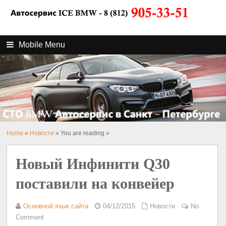
Mobile Menu
Home
»
Новости
» You are reading »
Новый Инфинити Q30
поставили на конвейер
Основной язык сайта
04/12/2015
Новости
No
Comment