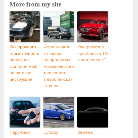
More from my site
Как проверить
Форд вышел
Как грамотно
герметичность
в лидеры
приобрести ТС
форсунок
по продажам
в автосалоне?
Common Rail:
коммерческого
пошаговая
транспорта
инструкция
в европейских
странах
Наружная
Субару
Замена