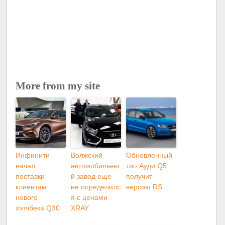
More from my site
Инфинити
Волжский
Обновленный
начал
автомобильны
тип Ауди Q5
поставки
й завод еще
получит
клиентам
не определилс
версию RS
нового
я с ценами
хэтчбека Q30
XRAY