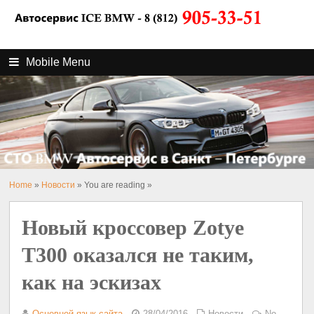
Mobile Menu
Home
»
Новости
» You are reading »
Новый кроссовер Zotye
T300 оказался не таким,
как на эскизах
Основной язык сайта
28/04/2016
Новости
No