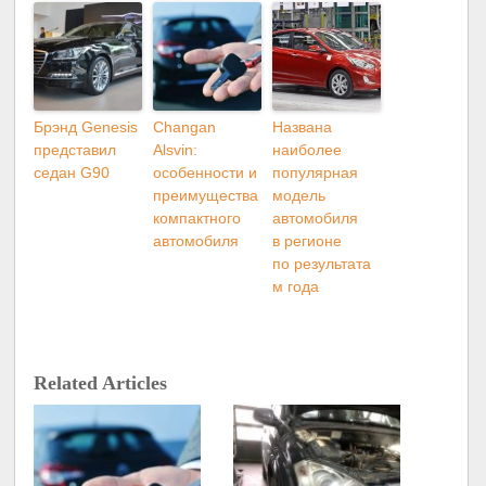
Брэнд Genesis
Changan
Названа
представил
Alsvin:
наиболее
седан G90
особенности и
популярная
преимущества
модель
компактного
автомобиля
автомобиля
в регионе
по результата
м года
Related Articles