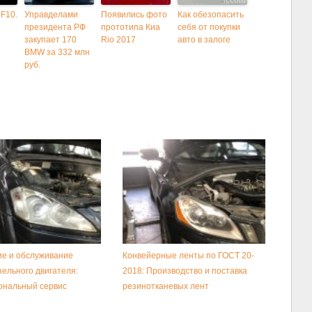
F10.
Управделами
Появились фото
Как обезопасить
президента РФ
прототипа Киа
себя от покупки
закупает 170
Rio 2017
авто в залоге
BMW за 332 млн
руб.
е и обслуживание
Конвейерные ленты по ГОСТ 20-
зельного двигателя:
2018: Производство и поставка
ональный сервис
резинотканевых лент