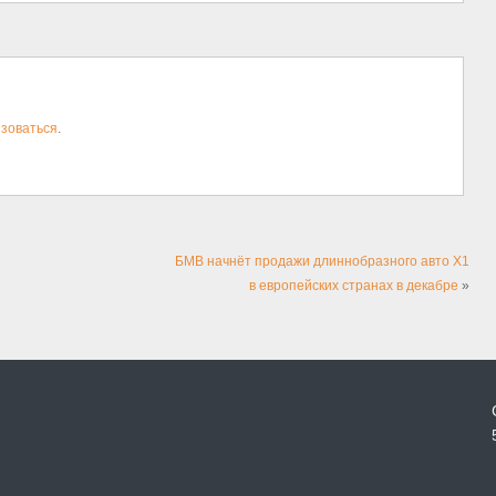
зоваться
.
БМВ начнёт продажи длиннобразного авто X1
в европейских странах в декабре
»