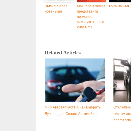
BMW 5 Series
МакЛарен может
Руль на БМВ 
новенькая
представить
не менее
сильную версию
купе 675LT
Related Articles
Мир Автозапчастей: Как Выбрать
Отключени
Лучшее для Своего Автомобиля
систем ди
професси