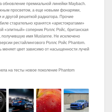
а обновление премиальной линейки Maybach.
жным просветом, а еще новыми фонарями,
и другой решеткой радиатора. Прочие
биле старательно хранятся «аристократами»
гой «элитный» соперник Роллс Ройс, британская
у, получившую имя Muslanne. Не исключено
версии рестайлингового Роллс Ройс Phantom.
ь меняет цвет зависимо от насыщенности лучей