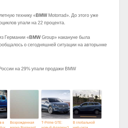
летную технику «
BMW
Motorrad». До этого уже
оциклов упали на 22 процента.
из Германии «
BMW
Group» накануне была
ообщалось о сегодняшней ситуации на авторынке
в в
Возрожденная
Т-Prime GTE:
В глобальной
ilux
марка Borgward
новый флагман?
web-сети