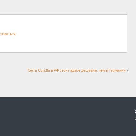
зоваться
.
Тоёта Corolla в РФ стоит вдвое дешевле, чем в Германии
»