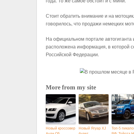
года. То же самое обстоит и с Мини.
Стоит обратить внимание и на мотоцик
говорилось, что продажи немецких мот
На официальном портале автогиганта 
расположена информация, в которой с
Российской Федерации.
More from my site
Новый кроссовер
Новый Ягуар XJ
Топ-5 пикапо
Ауди Q5
будет
РФ: Тойота H