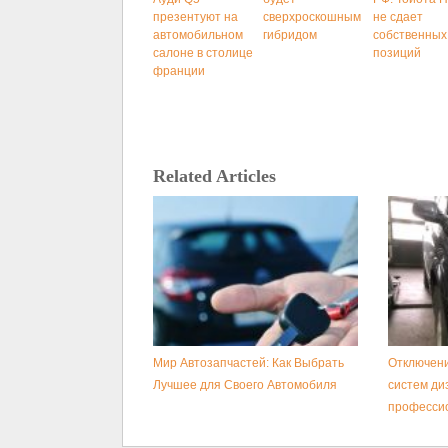
презентуют на
сверхроскошным
не сдает
автомобильном
гибридом
собственных
салоне в столице
позиций
франции
Related Articles
Мир Автозапчастей: Как Выбрать
Отключени
Лучшее для Своего Автомобиля
систем ди
професси