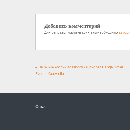
Добавить комментарий
Для отправки комментария вам необходимо
автори
«
На рынке России появился кабриолет Range Rover
Evoque Convertible
О нас