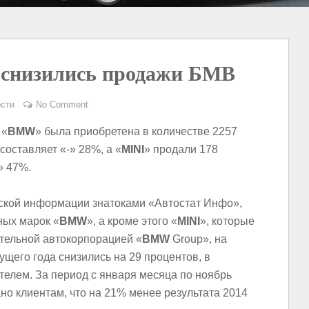
 снизились продажи БМВ
сти
No Comment
 «
BMW
» была приобретена в количестве 2257
составляет «-» 28%, а «
MINI
» продали 178
» 47%.
ской информации знатоками «Автостат Инфо»,
ных марок «
BMW
», а кроме этого «
MINI
», которые
тельной автокорпорацией «
BMW
Group», на
ущего года снизились на 29 процентов, в
телем. За период с января месяца по ноябрь
но клиентам, что на 21% менее результата 2014