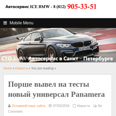
Mobile Menu
Home
»
Новости
» You are reading »
Порше вывел на тесты
новый универсал Panamera
Основной язык сайта
07/03/2016
Новости
No
Comment