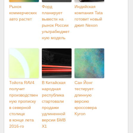
Рынок
Форд
Индийская
коммерческих
планирует
компания Tata
авто растет
вывести на
готовит новый
рынок России
джип Nexon
ультрабюджет
ную модель
Тойота RAV4
В Китайская
Сан Йонг
получит
народная
тестирует
производствен
республика
длинную
ную прописку
стартовали
версию
в северной
продажи
кроссовера
столице
удлиненной
Kyron
в конце лета
версии БМВ
2016-го
X1