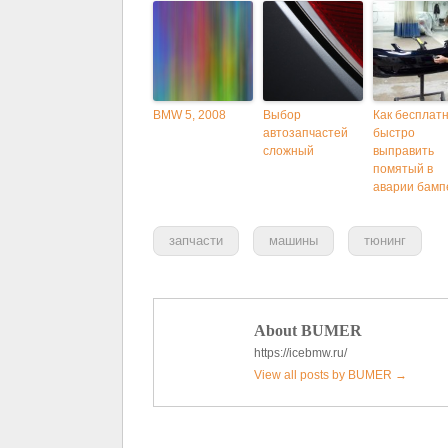
BMW 5, 2008
Выбор
Как бесплатн
автозапчастей
быстро
сложный
выправить
помятый в
аварии бамп
запчасти
машины
тюнинг
About BUMER
https://icebmw.ru/
View all posts by BUMER
→