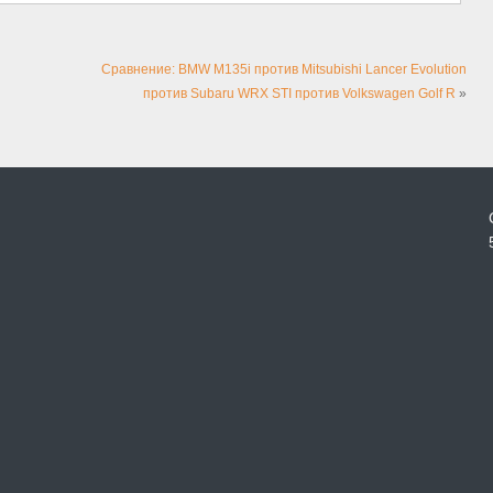
Сравнение: BMW M135i против Mitsubishi Lancer Evolution
против Subaru WRX STI против Volkswagen Golf R
»