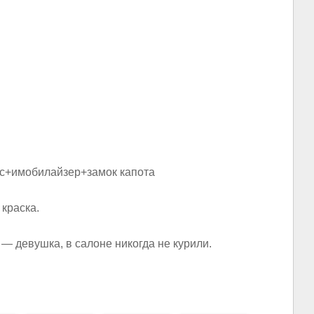
кс+имобилайзер+замок капота
краска.
— девушка, в салоне никогда не курили.