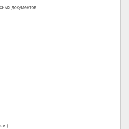
исных документов
кая)