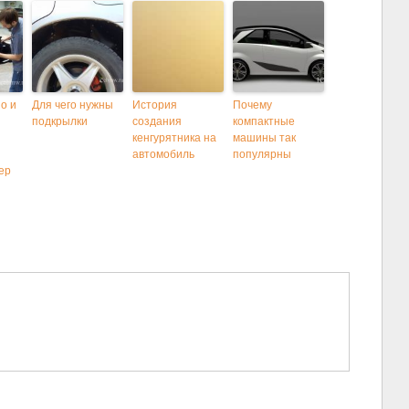
о и
Для чего нужны
История
Почему
подкрылки
создания
компактные
кенгурятника на
машины так
автомобиль
популярны
ер