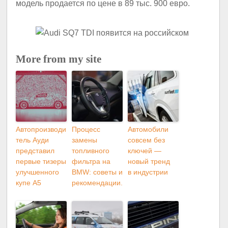
модель продается по цене в 89 тыс. 900 евро.
More from my site
Автопроизводи
Процесс
Автомобили
тель Ауди
замены
совсем без
представил
топливного
ключей —
первые тизеры
фильтра на
новый тренд
улучшенного
BMW: советы и
в индустрии
купе А5
рекомендации.