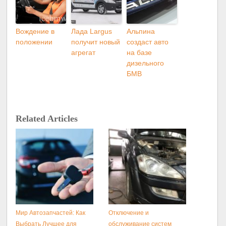
Вождение в
Лада Largus
Альпина
положении
получит новый
создаст авто
агрегат
на базе
дизельного
БМВ
Related Articles
Мир Автозапчастей: Как
Отключение и
Выбрать Лучшее для
обслуживание систем