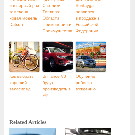
и в первый раз
Счетчики
Bentayga
замечена
Топлива:
появился
новая модель
Области
в продаже в
Datsun
Применения и
Российской
Преимущества
Федерации
Как выбрать
Brilliance V3
Обучение
хороший
будут
ребенка
велосипед
производить в
вождению
РФ
Related Articles