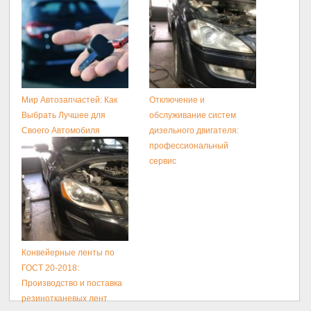
Мир Автозапчастей: Как
Отключение и
Выбрать Лучшее для
обслуживание систем
Своего Автомобиля
дизельного двигателя:
профессиональный
сервис
Конвейерные ленты по
ГОСТ 20-2018:
Производство и поставка
резинотканевых лент