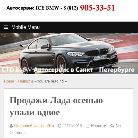
Mobile Menu
Home
»
Новости
» You are reading »
Продажи Лада осенью
упали вдвое
Основной язык сайта
11/11/2015
Новости
No
Comment