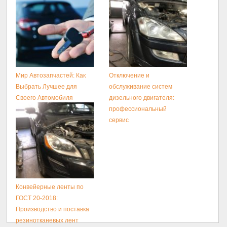
Мир Автозапчастей: Как
Отключение и
Выбрать Лучшее для
обслуживание систем
Своего Автомобиля
дизельного двигателя:
профессиональный
сервис
Конвейерные ленты по
ГОСТ 20-2018:
Производство и поставка
резинотканевых лент