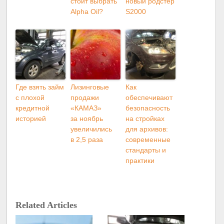
стоит выбрать
новый родстер
Alpha Oil?
S2000
Где взять займ
Лизинговые
Как
с плохой
продажи
обеспечивают
кредитной
«КАМАЗ»
безопасность
историей
за ноябрь
на стройках
увеличились
для архивов:
в 2,5 раза
современные
стандарты и
практики
Related Articles