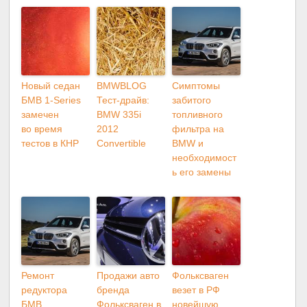
Новый седан
BMWBLOG
Симптомы
БМВ 1-Series
Тест-драйв:
забитого
замечен
BMW 335i
топливного
во время
2012
фильтра на
тестов в КНР
Convertible
BMW и
необходимост
ь его замены
Ремонт
Продажи авто
Фольксваген
редуктора
бренда
везет в РФ
БМВ
Фольксваген в
новейшую