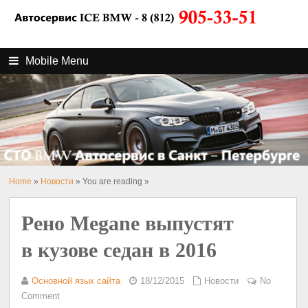
Mobile Menu
Home
»
Новости
» You are reading »
Рено Megane выпустят
в кузове седан в 2016
Основной язык сайта
18/12/2015
Новости
No
Comment