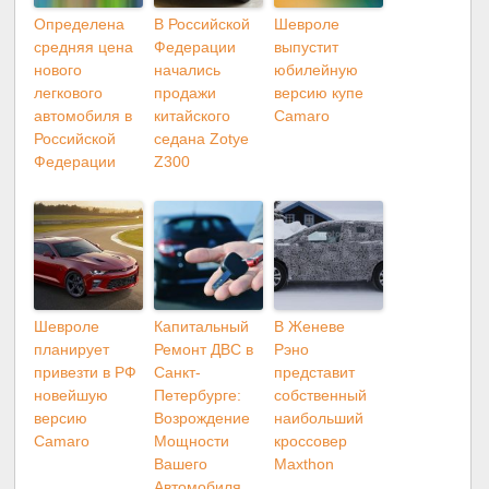
Определена
В Российской
Шевроле
средняя цена
Федерации
выпустит
нового
начались
юбилейную
легкового
продажи
версию купе
автомобиля в
китайского
Camaro
Российской
седана Zotye
Федерации
Z300
Шевроле
Капитальный
В Женеве
планирует
Ремонт ДВС в
Рэно
привезти в РФ
Санкт-
представит
новейшую
Петербурге:
собственный
версию
Возрождение
наибольший
Camaro
Мощности
кроссовер
Вашего
Maxthon
Автомобиля