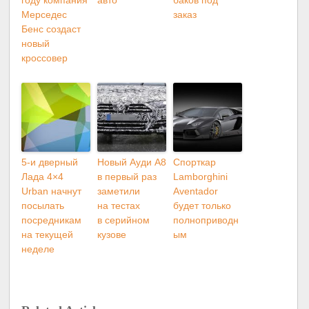
году компания
авто
баков под
Мерседес
заказ
Бенс создаст
новый
кроссовер
5-и дверный
Новый Ауди A8
Спорткар
Лада 4×4
в первый раз
Lamborghini
Urban начнут
заметили
Aventador
посылать
на тестах
будет только
посредникам
в серийном
полноприводн
на текущей
кузове
ым
неделе