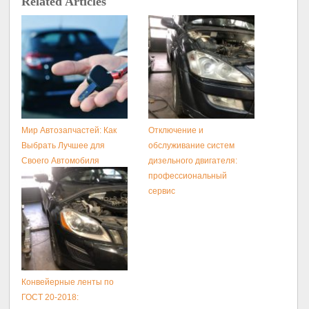
Related Articles
Мир Автозапчастей: Как
Отключение и
Выбрать Лучшее для
обслуживание систем
Своего Автомобиля
дизельного двигателя:
профессиональный
сервис
Конвейерные ленты по
ГОСТ 20-2018: