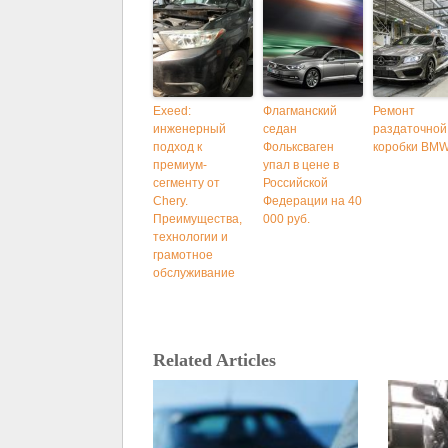
Exeed:
Флагманский
Ремонт
инженерный
седан
раздаточной
подход к
Фольксваген
коробки BM
премиум-
упал в цене в
сегменту от
Российской
Chery.
Федерации на 40
Преимущества,
000 руб.
технологии и
грамотное
обслуживание
Related Articles