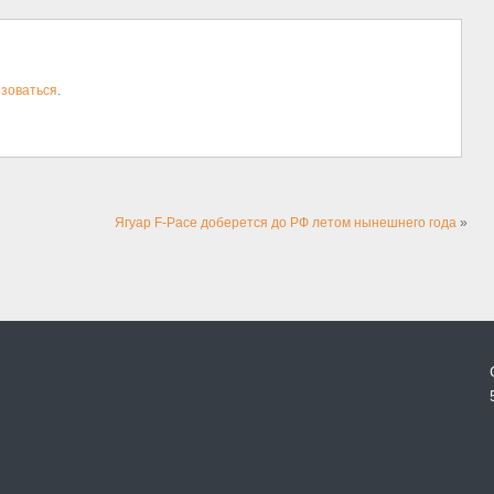
зоваться
.
Ягуар F-Pace доберется до РФ летом нынешнего года
»