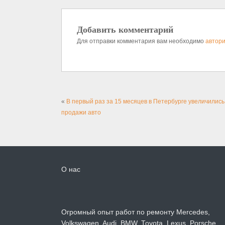
Добавить комментарий
Для отправки комментария вам необходимо
автори
«
В первый раз за 15 месяцев в Петербурге увеличились
продажи авто
О нас
Огромный опыт работ по ремонту Mercedes,
Volkswagen, Audi, BMW, Toyota, Lexus, Porsche.