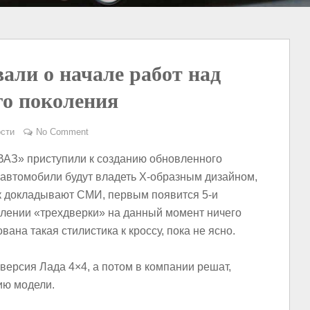
ли о начале работ над
го поколения
сти
No Comment
ВАЗ» приступили к созданию обновленного
 автомобили будут владеть Х-образным дизайном,
к докладывают СМИ, первым появится 5-и
влении «трехдверки» на данный момент ничего
вана такая стилистика к кроссу, пока не ясно.
ерсия Лада 4×4, а потом в компании решат,
ию модели.