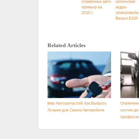
пламенных авто-
шпионские
премьер на
кадры
2016 г.
электромоби
Baojun E100
Related Articles
Мир Автозапчастей: Как Выбрать
Отключени
Лучшее для Своего Автомобиля
систем ди
професси