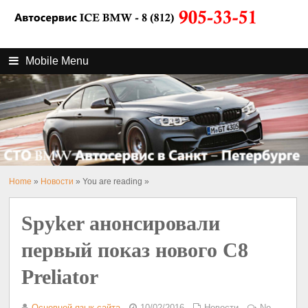
Mobile Menu
Home
»
Новости
» You are reading »
Spyker анонсировали
первый показ нового C8
Preliator
Основной язык сайта
10/02/2016
Новости
No