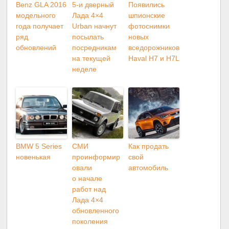
Benz GLA 2016
5-и дверный
Появились
модельного
Лада 4×4
шпионские
года получает
Urban начнут
фотоснимки
ряд
посылать
новых
обновлений
посредникам
вседорожников
на текущей
Haval H7 и H7L
неделе
BMW 5 Series
СМИ
Как продать
новенькая
проинформир
свой
овали
автомобиль
о начале
работ над
Лада 4×4
обновленного
поколения