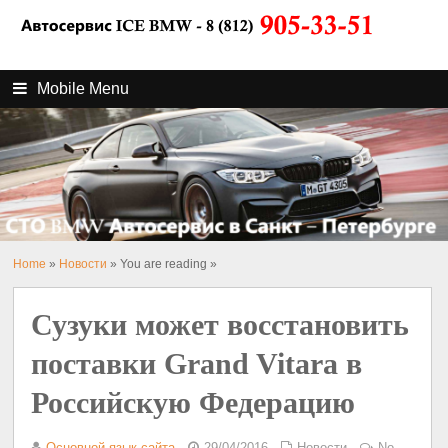
Mobile Menu
Home
»
Новости
» You are reading »
Сузуки может восстановить
поставки Grand Vitara в
Российскую Федерацию
Основной язык сайта
29/04/2016
Новости
No