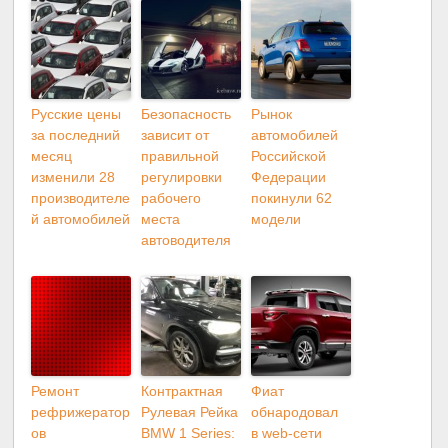
Русские цены
Безопасность
Рынок
за последний
зависит от
автомобилей
месяц
правильной
Российской
изменили 28
регулировки
Федерации
производителе
рабочего
покинули 62
й автомобилей
места
модели
автоводителя
Ремонт
Контрактная
Фиат
рефрижератор
Рулевая Рейка
обнародовал
ов
BMW 1 Series:
в web-сети