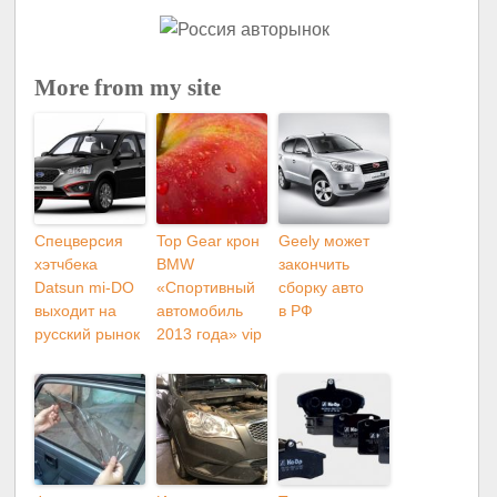
More from my site
Спецверсия
Top Gear крон
Geely может
хэтчбека
BMW
закончить
Datsun mi-DO
«Спортивный
сборку авто
выходит на
автомобиль
в РФ
русский рынок
2013 года» vip