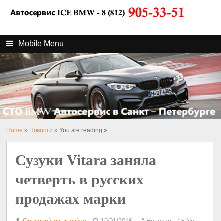
Mobile Menu
Home
»
Новости
» You are reading »
Сузуки Vitara заняла
четверть в русских
продажах марки
Основной язык сайта
19/01/2016
Новости
No