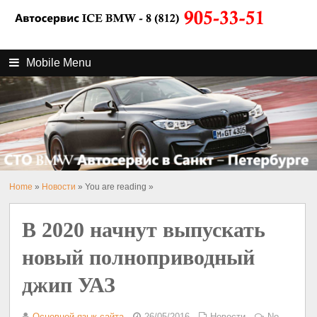
Mobile Menu
Home
»
Новости
» You are reading »
В 2020 начнут выпускать
новый полноприводный
джип УАЗ
Основной язык сайта
26/05/2016
Новости
No